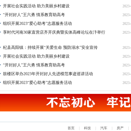
开展社会实践活动 助力美丽乡村建设
2023-
22
“开封好人”王六勇 情系教育助高考
2023-
21
组织开展2023“爱心助考”志愿服务活动
2023-
13
享时代河南30家直营店齐开庆典暨实体高峰论坛在汴举行
2023-
20
17
杞县高阳镇：持续开展“关爱生命 预防溺水”安全宣传
2023-
开展社会实践活动 助力美丽乡村建设
2023-
22
“开封好人”王六勇 情系教育助高考
2023-
21
鼓楼区举办2023年开封好人先进模范事迹巡讲活动
2023-
13
组织开展2023“爱心助考”志愿服务活动
2023-
22
20
首页
|
科技
|
汽车
|
房产
|