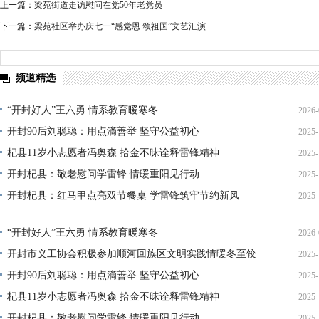
上一篇：
梁苑街道走访慰问在党50年老党员
下一篇：
梁苑社区举办庆七一“感党恩 颂祖国”文艺汇演
频道精选
“开封好人”王六勇 情系教育暖寒冬
2026-
开封90后刘聪聪：用点滴善举 坚守公益初心
2025-
21
杞县11岁小志愿者冯奥森 拾金不昧诠释雷锋精神
2025-
19
开封杞县：敬老慰问学雷锋 情暖重阳见行动
2025-
19
开封杞县：红马甲点亮双节餐桌 学雷锋筑牢节约新风
2025-
21
14
“开封好人”王六勇 情系教育暖寒冬
2026-
开封市义工协会积极参加顺河回族区文明实践情暖冬至饺
2025-
21
开封90后刘聪聪：用点滴善举 坚守公益初心
2025-
22
杞县11岁小志愿者冯奥森 拾金不昧诠释雷锋精神
2025-
19
开封杞县：敬老慰问学雷锋 情暖重阳见行动
2025-
19