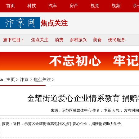
首页
科技
汽车
房产
视觉
视频
亲
焦点关注
旗下栏目：
焦点关注
消费
乡村振兴
美食
便民服务
主页
>
汴京
>
焦点关注
>
金耀街道爱心企业情系教育 捐
来源：示范区融媒体中心 作者：卞新 人气：
发布时间：2
摘要：近日，示范区金耀街道高屯社区携手爱心企业，捐赠物资助力学子。