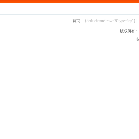
首页
{dede:channel row='9' type='top' } |
版权所有：汴