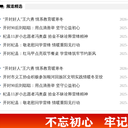
频道精选
“开封好人”王六勇 情系教育暖寒冬
2026-
开封90后刘聪聪：用点滴善举 坚守公益初心
2025-
21
杞县11岁小志愿者冯奥森 拾金不昧诠释雷锋精神
2025-
19
开封杞县：敬老慰问学雷锋 情暖重阳见行动
2025-
19
开封杞县：红马甲点亮双节餐桌 学雷锋筑牢节约新风
2025-
21
14
“开封好人”王六勇 情系教育暖寒冬
2026-
开封市义工协会积极参加顺河回族区文明实践情暖冬至饺
2025-
21
开封90后刘聪聪：用点滴善举 坚守公益初心
2025-
22
杞县11岁小志愿者冯奥森 拾金不昧诠释雷锋精神
2025-
19
开封杞县：敬老慰问学雷锋 情暖重阳见行动
2025-
19
21