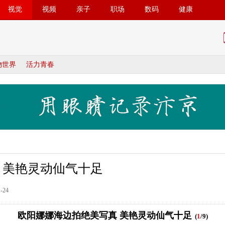
视觉
视频
亲子
职场
数码
健康
物世界
活力青春
 美艳灵动仙气十足
-24
欧阳娜娜海边拍绝美写真 美艳灵动仙气十足
(
1
/9)