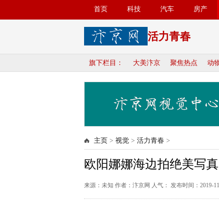
首页
科技
汽车
房产
活力青春
旗下栏目：
大美汴京
聚焦热点
动
主页
>
视觉
>
活力青春
>
欧阳娜娜海边拍绝美写真
来源：未知 作者：汴京网 人气：
发布时间：2019-11