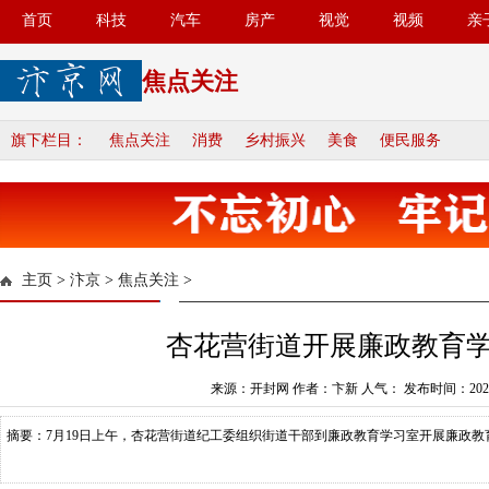
首页
科技
汽车
房产
视觉
视频
亲
焦点关注
旗下栏目：
焦点关注
消费
乡村振兴
美食
便民服务
主页
>
汴京
>
焦点关注
>
杏花营街道开展廉政教育
来源：开封网 作者：卞新 人气：
发布时间：2023-
摘要：7月19日上午，杏花营街道纪工委组织街道干部到廉政教育学习室开展廉政教