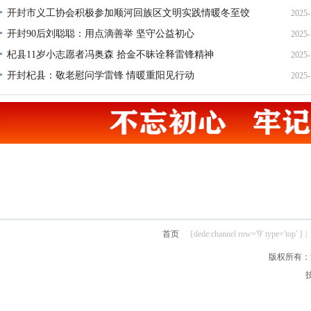
开封市义工协会积极参加顺河回族区文明实践情暖冬至饺
2025-
21
开封90后刘聪聪：用点滴善举 坚守公益初心
2025-
22
杞县11岁小志愿者冯奥森 拾金不昧诠释雷锋精神
2025-
19
开封杞县：敬老慰问学雷锋 情暖重阳见行动
2025-
19
21
首页
{dede:channel row='9' type='top' } |
版权所有：汴