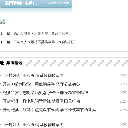
上一篇：
碧水蓝城社区组织开展儿童贴画活动
下一篇：
开封市人大示范区委员会第三次会议召开
频道精选
“开封好人”王六勇 情系教育暖寒冬
2026-
开封90后刘聪聪：用点滴善举 坚守公益初心
2025-
21
杞县11岁小志愿者冯奥森 拾金不昧诠释雷锋精神
2025-
19
开封杞县：敬老慰问学雷锋 情暖重阳见行动
2025-
19
开封杞县：红马甲点亮双节餐桌 学雷锋筑牢节约新风
2025-
21
14
“开封好人”王六勇 情系教育暖寒冬
2026-