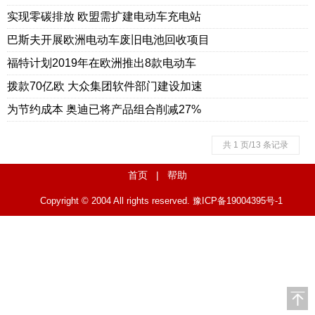
实现零碳排放 欧盟需扩建电动车充电站
巴斯夫开展欧洲电动车废旧电池回收项目
福特计划2019年在欧洲推出8款电动车
拨款70亿欧 大众集团软件部门建设加速
为节约成本 奥迪已将产品组合削减27%
共 1 页/13 条记录
首页
|
帮助
Copyright © 2004 All rights reserved. 豫ICP备19004395号-1