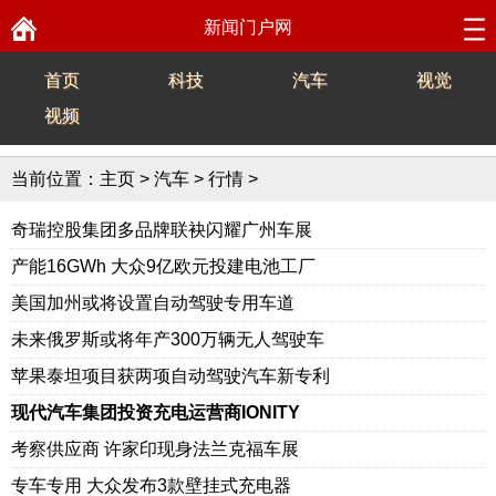
新闻门户网
首页
科技
汽车
视觉
视频
当前位置：
主页
>
汽车
>
行情
>
奇瑞控股集团多品牌联袂闪耀广州车展
产能16GWh 大众9亿欧元投建电池工厂
美国加州或将设置自动驾驶专用车道
未来俄罗斯或将年产300万辆无人驾驶车
苹果泰坦项目获两项自动驾驶汽车新专利
现代汽车集团投资充电运营商IONITY
考察供应商 许家印现身法兰克福车展
专车专用 大众发布3款壁挂式充电器