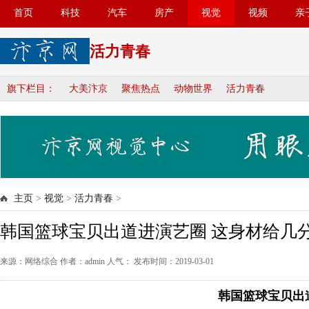
首页
科技
汽车
房产
视觉
视频
亲
活力青春
旗下栏目：
大美汴京
聚焦热点
动物世界
活力青春
主页
>
视觉
>
活力青春
>
韩国篮球宝贝出道进演艺圈 这身材给几
来源：网络综合 作者：admin 人气：
发布时间：2019-03-01
韩国篮球宝贝出