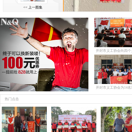
<< 上一图集
开封市义工协会向四个
20名遇困生发
开封市义工协会为14名
生发放13000
热门点击