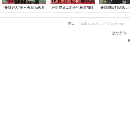
“开封好人”王六勇 情系教育
开封市义工协会积极参加顺
开封90后刘聪聪：
暖寒冬
河回族区文明
举 坚守公
首页
{dede:channel row='9' type='top' } |
版权所有：汴