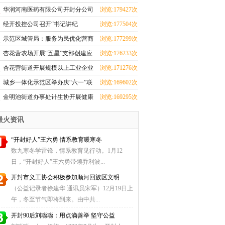
华润河南医药有限公司开封分公司
浏览:179427次
团支部成立
经开投控公司召开“书记讲纪
浏览:177504次
法”和“纪法与青春
示范区城管局：服务为民优化营商
浏览:177299次
环境 群众感激送
杏花营农场开展“五星”支部创建应
浏览:176233次
知应会知识测
杏花营街道开展规模以上工业企业
浏览:171276次
科技研发全覆盖
城乡一体化示范区举办庆“六一”联
浏览:169602次
欢会暨少儿才
金明池街道办事处计生协开展健康
浏览:169295次
厨艺大比拼活动
最火资讯
“开封好人”王六勇 情系教育暖寒冬
数九寒冬学雷锋，情系教育见行动。1月12
日，“开封好人”王六勇带领乔利波...
开封市义工协会积极参加顺河回族区文明
（公益记录者徐建华 通讯员宋军）12月19日上
午，冬至节气即将到来。由中共...
开封90后刘聪聪：用点滴善举 坚守公益