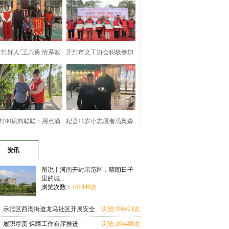
开封好人”王六勇 情系教
开封市义工协会积极参加
育暖寒冬
顺河回族区文
封90后刘聪聪：用点滴
杞县11岁小志愿者冯奥森
善举 坚守公益
拾金不昧诠释
资讯
图说丨河南开封示范区：晴朗日子
里的城...
浏览次数：
161449次
示范区西湖街道龙马社区开展安全
浏览:196421次
教育进校园活动
履职尽责 保障工作有序推进
浏览:194408次