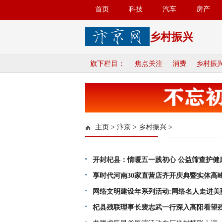
首页
科技
汽车
房产
乡村振兴
旗下栏目：
焦点关注
消费
乡村振
主页
>
汴京
>
乡村振兴
>
开封杞县：情暖五一践初心 公益筛查护健
享时代河南30家直营店齐开庆典暨实体高
网络文明建设年系列活动:网络名人走进美丽
杞县残联理事长裴志武一行深入高阳看望