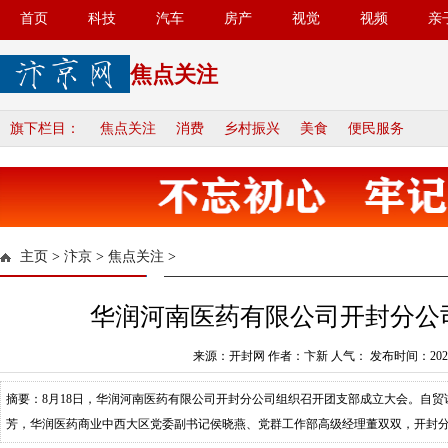
首页
科技
汽车
房产
视觉
视频
亲
焦点关注
旗下栏目：
焦点关注
消费
乡村振兴
美食
便民服务
主页
>
汴京
>
焦点关注
>
华润河南医药有限公司开封分公
来源：开封网 作者：卞新 人气：
发布时间：2023-
摘要：8月18日，华润河南医药有限公司开封分公司组织召开团支部成立大会。自
芳，华润医药商业中西大区党委副书记侯晓燕、党群工作部高级经理董双双，开封