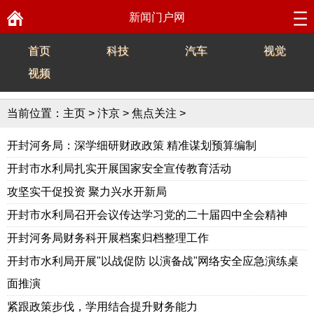
新闻门户网
首页
科技
汽车
视觉
视频
当前位置：
主页
>
汴京
>
焦点关注
>
开封河务局：深学细研财政政策 精准谋划预算编制
开封市水利局扎实开展国家安全宣传教育活动
攻坚实干促投资 聚力兴水开新局
开封市水利局召开会议传达学习党的二十届四中全会精神
开封河务局财务科开展档案归档整理工作
开封市水利局开展"以战促防 以演备战"网络安全应急演练桌
面推演
紧跟政策步伐，学用结合提升财务能力