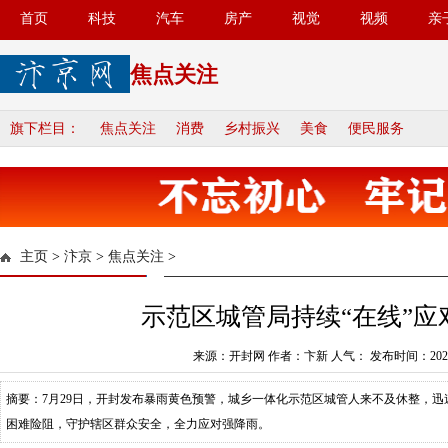
首页
科技
汽车
房产
视觉
视频
亲
焦点关注
旗下栏目：
焦点关注
消费
乡村振兴
美食
便民服务
主页
>
汴京
>
焦点关注
>
示范区城管局持续“在线”应
来源：开封网 作者：卞新 人气：
发布时间：2023-
摘要：7月29日，开封发布暴雨黄色预警，城乡一体化示范区城管人来不及休整，迅
困难险阻，守护辖区群众安全，全力应对强降雨。