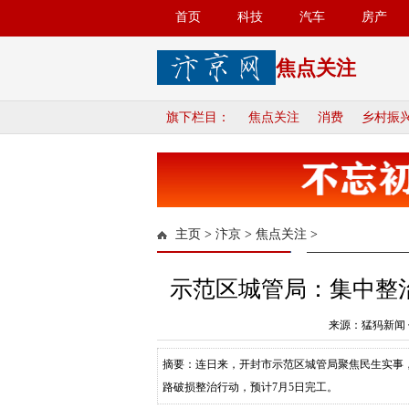
首页
科技
汽车
房产
焦点关注
旗下栏目：
焦点关注
消费
乡村振
主页
>
汴京
>
焦点关注
>
示范区城管局：集中整治
来源：猛犸新闻 
摘要：连日来，开封市示范区城管局聚焦民生实事，
路破损整治行动，预计7月5日完工。