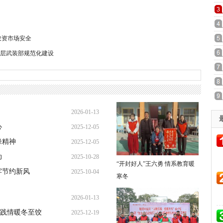
农资市场安全
层武装部规范化建设
2026-01-13
心
2025-12-05
21:31:49
锋精神
2025-12-05
19:26:32
动
2025-10-28
19:08:10
“开封好人”王六勇 情系教育暖
牢节约新风
2025-10-04
21:37:57
寒冬
14:24:10
2026-01-13
践情暖冬至饺
2025-12-19
21:31:49