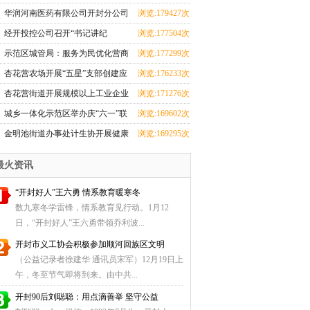
华润河南医药有限公司开封分公司
浏览:179427次
团支部成立
经开投控公司召开“书记讲纪
浏览:177504次
法”和“纪法与青春
示范区城管局：服务为民优化营商
浏览:177299次
环境 群众感激送
杏花营农场开展“五星”支部创建应
浏览:176233次
知应会知识测
杏花营街道开展规模以上工业企业
浏览:171276次
科技研发全覆盖
城乡一体化示范区举办庆“六一”联
浏览:169602次
欢会暨少儿才
金明池街道办事处计生协开展健康
浏览:169295次
厨艺大比拼活动
最火资讯
“开封好人”王六勇 情系教育暖寒冬
数九寒冬学雷锋，情系教育见行动。1月12
日，“开封好人”王六勇带领乔利波...
开封市义工协会积极参加顺河回族区文明
（公益记录者徐建华 通讯员宋军）12月19日上
午，冬至节气即将到来。由中共...
开封90后刘聪聪：用点滴善举 坚守公益