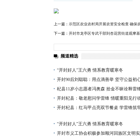
上一篇：
示范区农业农村局开展农资安全检查 确保
下一篇：
开封市龙亭区专武干部到杏花营街道观摩基
频道精选
“开封好人”王六勇 情系教育暖寒冬
开封90后刘聪聪：用点滴善举 坚守公益初
杞县11岁小志愿者冯奥森 拾金不昧诠释雷
开封杞县：敬老慰问学雷锋 情暖重阳见行
开封杞县：红马甲点亮双节餐桌 学雷锋筑
“开封好人”王六勇 情系教育暖寒冬
开封市义工协会积极参加顺河回族区文明实