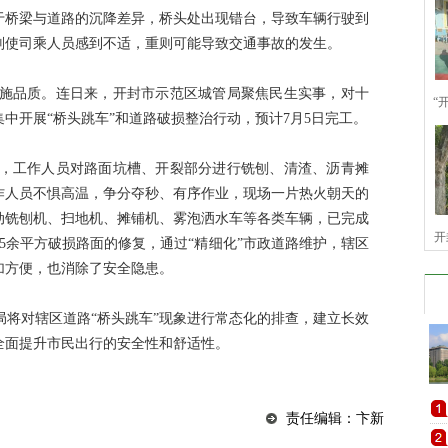
于桥梁与道路的沉降差异，桥头处出现错台，导致车辆行驶到
则使司乘人员感到不适，重则可能导致交通事故的发生。
施品质。连日来，开封市示范区城管局聚焦民生实事，对十
“
集中开展“桥头跳车”和道路破损整治行动，预计7月5日完工。
，工作人员对路面坑槽、开裂部分进行铣刨、清渣、沥青摊
作人员不惧高温，争分夺秒、有序作业，现场一片热火朝天的
动铣刨机、扫地机、摊铺机、雾泡洒水车等各类车辆，已完成
开
85余平方破损路面的修复，通过“精细化”市政道路维护，辖区
加方便，也消除了安全隐患。
将对辖区道路“桥头跳车”现象进行常态化的排查，建立长效
全面提升市民出行的安全性和舒适性。
责任编辑：卞新