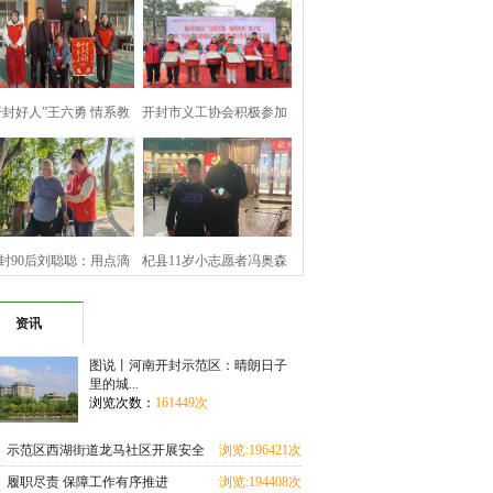
开封好人”王六勇 情系教
开封市义工协会积极参加
育暖寒冬
顺河回族区文
封90后刘聪聪：用点滴
杞县11岁小志愿者冯奥森
善举 坚守公益
拾金不昧诠释
资讯
图说丨河南开封示范区：晴朗日子
里的城...
浏览次数：
161449次
示范区西湖街道龙马社区开展安全
浏览:196421次
教育进校园活动
履职尽责 保障工作有序推进
浏览:194408次