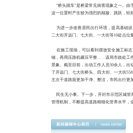
“桥头跳车”是桥梁常见病害现象之一。由
这一位置时产生较为强烈的颠簸、跳跃，轻
为进一步改善居民出行环境，提高基础设
二大街开远门、七大街、一大街等10处点位
在施工现场，可以看到摆放安全施工标志
铺，再用压路机碾压平整……该局市政处工
景象。截至目前，出动工作人员30余人，出
了开远门、七大街桥头、四大街、一大街55
主次干道路面更加干净、整洁，市民出行更
民生无小事。下一步，开封市示范区城管局
管理机制，不断提高道路精细化管养水平，