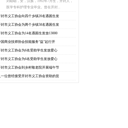
刘聪聪，女，汉族，1992年7月生，开封人，
医学专科护理专业毕业。曾在开封...
开封市义工协会向四个乡镇20名遇困生发
开封市义工协会为两个乡镇58名遇困生发
开封市义工协会为14名遇困生发放13000
中国商业技师协会技能服务“益”起行开
开封市义工协会为6名受助学生发放爱心
开封市义工协会为6名受助学生发放爱心
开封市义工协会到乡村敬老院开展端午节
又一位曾经接受开封市义工协会资助的贫