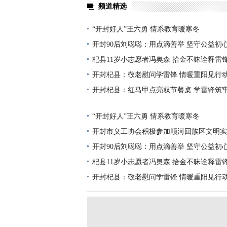
频道精选
“开封好人”王六勇 情系教育暖寒冬
开封90后刘聪聪：用点滴善举 坚守公益初
杞县11岁小志愿者冯奥森 拾金不昧诠释雷
开封杞县：敬老慰问学雷锋 情暖重阳见行
开封杞县：红马甲点亮双节餐桌 学雷锋筑
“开封好人”王六勇 情系教育暖寒冬
开封市义工协会积极参加顺河回族区文明实
开封90后刘聪聪：用点滴善举 坚守公益初
杞县11岁小志愿者冯奥森 拾金不昧诠释雷
开封杞县：敬老慰问学雷锋 情暖重阳见行