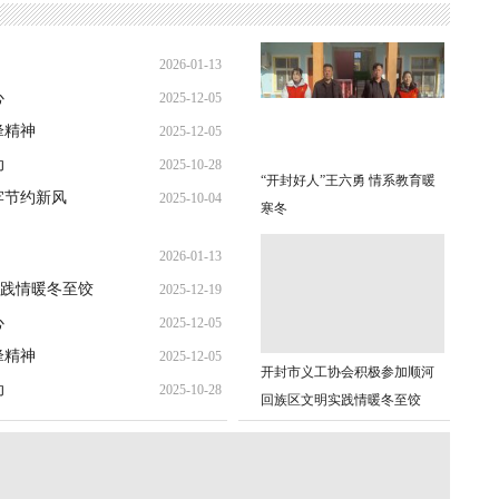
2026-01-13
心
2025-12-05
21:31:49
锋精神
2025-12-05
19:26:32
动
2025-10-28
19:08:10
“开封好人”王六勇 情系教育暖
牢节约新风
2025-10-04
21:37:57
寒冬
14:24:10
2026-01-13
践情暖冬至饺
2025-12-19
21:31:49
心
2025-12-05
22:39:11
锋精神
2025-12-05
19:26:32
开封市义工协会积极参加顺河
动
2025-10-28
19:08:10
回族区文明实践情暖冬至饺
21:37:57