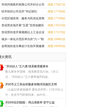
华润河南医药有限公司开封分公司
浏览:179427次
团支部成立
经开投控公司召开“书记讲纪
浏览:177504次
法”和“纪法与青春
示范区城管局：服务为民优化营商
浏览:177299次
环境 群众感激送
杏花营农场开展“五星”支部创建应
浏览:176233次
知应会知识测
杏花营街道开展规模以上工业企业
浏览:171276次
科技研发全覆盖
城乡一体化示范区举办庆“六一”联
浏览:169602次
欢会暨少儿才
金明池街道办事处计生协开展健康
浏览:169295次
厨艺大比拼活动
最火资讯
“开封好人”王六勇 情系教育暖寒冬
数九寒冬学雷锋，情系教育见行动。1月12
日，“开封好人”王六勇带领乔利波...
开封市义工协会积极参加顺河回族区文明
（公益记录者徐建华 通讯员宋军）12月19日上
午，冬至节气即将到来。由中共...
开封90后刘聪聪：用点滴善举 坚守公益