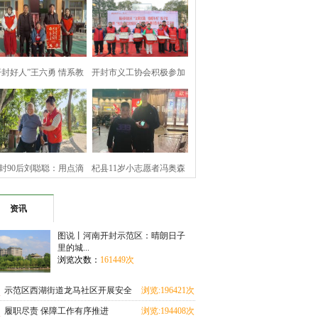
开封好人”王六勇 情系教
开封市义工协会积极参加
育暖寒冬
顺河回族区文
封90后刘聪聪：用点滴
杞县11岁小志愿者冯奥森
善举 坚守公益
拾金不昧诠释
资讯
图说丨河南开封示范区：晴朗日子
里的城...
浏览次数：
161449次
示范区西湖街道龙马社区开展安全
浏览:196421次
教育进校园活动
履职尽责 保障工作有序推进
浏览:194408次