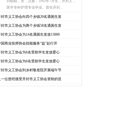
刘聪聪，女，汉族，1992年7月生，开封人，
医学专科护理专业毕业。曾在开封...
开封市义工协会向四个乡镇20名遇困生发
开封市义工协会为两个乡镇58名遇困生发
开封市义工协会为14名遇困生发放13000
中国商业技师协会技能服务“益”起行开
开封市义工协会为6名受助学生发放爱心
开封市义工协会为6名受助学生发放爱心
开封市义工协会到乡村敬老院开展端午节
又一位曾经接受开封市义工协会资助的贫