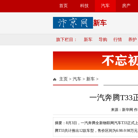
首页
科技
汽车
房产
新车
旗下栏目：
新车
导购
行情
养护
主页
>
汽车
>
新车
>
一汽奔腾T33正
来源：新华网 作
摘要：8月3日，一汽奔腾全新物联网汽车T33正式
腾T33共计推出12款车型，售价区间为6.98-9.98万