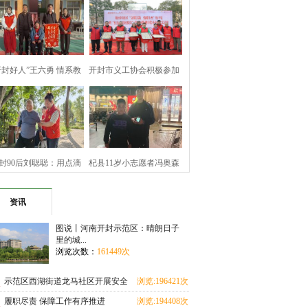
开封好人”王六勇 情系教
开封市义工协会积极参加
育暖寒冬
顺河回族区文
封90后刘聪聪：用点滴
杞县11岁小志愿者冯奥森
善举 坚守公益
拾金不昧诠释
资讯
图说丨河南开封示范区：晴朗日子
里的城...
浏览次数：
161449次
示范区西湖街道龙马社区开展安全
浏览:196421次
教育进校园活动
履职尽责 保障工作有序推进
浏览:194408次