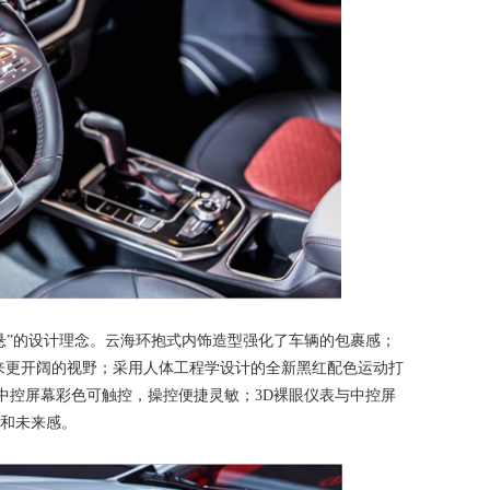
悬”的设计理念。云海环抱式内饰造型强化了车辆的包裹感；
来更开阔的视野；采用人体工程学设计的全新黑红配色运动打
寸中控屏幕彩色可触控，操控便捷灵敏；3D裸眼仪表与中控屏
感和未来感。