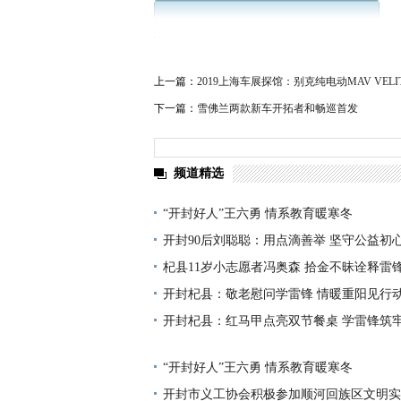
上一篇：
2019上海车展探馆：别克纯电动MAV VELIT
下一篇：
雪佛兰两款新车开拓者和畅巡首发
频道精选
“开封好人”王六勇 情系教育暖寒冬
开封90后刘聪聪：用点滴善举 坚守公益初
杞县11岁小志愿者冯奥森 拾金不昧诠释雷
开封杞县：敬老慰问学雷锋 情暖重阳见行
开封杞县：红马甲点亮双节餐桌 学雷锋筑
“开封好人”王六勇 情系教育暖寒冬
开封市义工协会积极参加顺河回族区文明实