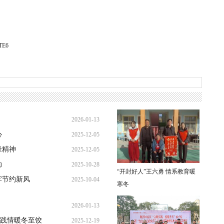
E6
2026-01-13
心
2025-12-05
21:31:49
锋精神
2025-12-05
19:26:32
动
2025-10-28
19:08:10
“开封好人”王六勇 情系教育暖
牢节约新风
2025-10-04
21:37:57
寒冬
14:24:10
2026-01-13
践情暖冬至饺
2025-12-19
21:31:49