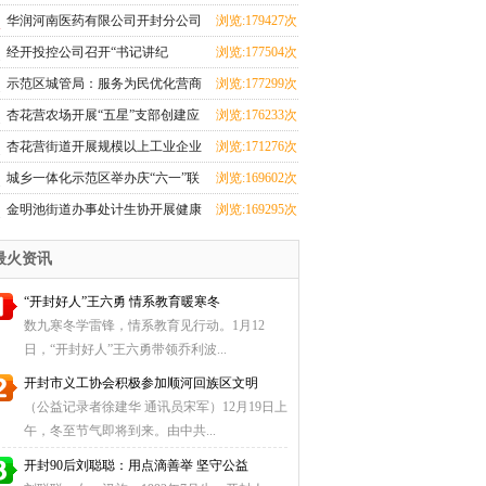
华润河南医药有限公司开封分公司
浏览:179427次
团支部成立
经开投控公司召开“书记讲纪
浏览:177504次
法”和“纪法与青春
示范区城管局：服务为民优化营商
浏览:177299次
环境 群众感激送
杏花营农场开展“五星”支部创建应
浏览:176233次
知应会知识测
杏花营街道开展规模以上工业企业
浏览:171276次
科技研发全覆盖
城乡一体化示范区举办庆“六一”联
浏览:169602次
欢会暨少儿才
金明池街道办事处计生协开展健康
浏览:169295次
厨艺大比拼活动
最火资讯
“开封好人”王六勇 情系教育暖寒冬
数九寒冬学雷锋，情系教育见行动。1月12
日，“开封好人”王六勇带领乔利波...
开封市义工协会积极参加顺河回族区文明
（公益记录者徐建华 通讯员宋军）12月19日上
午，冬至节气即将到来。由中共...
开封90后刘聪聪：用点滴善举 坚守公益