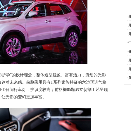
·
·
·
·
·
·
·
影折学”的设计理念，整体造型轻盈、富有活力，流动的光影
·
表达着未来感。前脸采用具有T系列家族特征的六边形进气格
ED日间行车灯，辨识度较高；前格栅85颗独立切割工艺呈现
，让光影的变幻更加丰富。