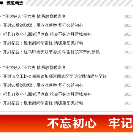
频道精选
“开封好人”王六勇 情系教育暖寒冬
2026-
开封90后刘聪聪：用点滴善举 坚守公益初心
2025-
21
杞县11岁小志愿者冯奥森 拾金不昧诠释雷锋精神
2025-
19
开封杞县：敬老慰问学雷锋 情暖重阳见行动
2025-
19
开封杞县：红马甲点亮双节餐桌 学雷锋筑牢节约新风
2025-
21
14
“开封好人”王六勇 情系教育暖寒冬
2026-
开封市义工协会积极参加顺河回族区文明实践情暖冬至饺
2025-
21
开封90后刘聪聪：用点滴善举 坚守公益初心
2025-
22
杞县11岁小志愿者冯奥森 拾金不昧诠释雷锋精神
2025-
19
开封杞县：敬老慰问学雷锋 情暖重阳见行动
2025-
19
21