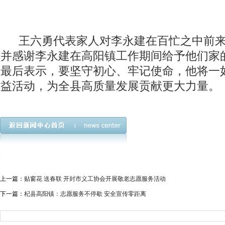
王六勇代表家人对李永建在百忙之中前来
并感谢李永建在高阳镇工作期间给予他们家
最后表示，要坚守初心、牢记使命，他将一
益活动，为全县高质量发展贡献更大力量。
上一篇：
贴窗花 送春联 开封市义工协会开展敬老志愿服务活动
下一篇：
杞县高阳镇：志愿服务不停歇 安全宣传零距离