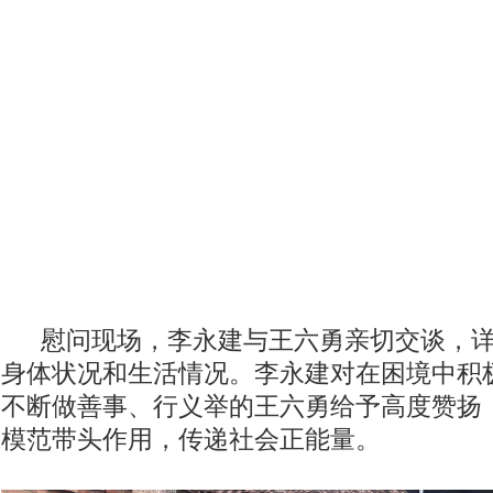
慰问现场，李永建与王六勇亲切交谈，详
身体状况和生活情况。李永建对在困境中积
不断做善事、行义举的王六勇给予高度赞扬
模范带头作用，传递社会正能量。