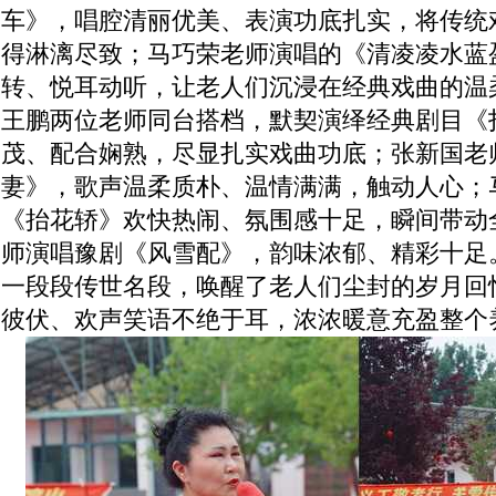
车》，唱腔清丽优美、表演功底扎实，将传统
得淋漓尽致；马巧荣老师演唱的《清凌凌水蓝
转、悦耳动听，让老人们沉浸在经典戏曲的温
王鹏两位老师同台搭档，默契演绎经典剧目《
茂、配合娴熟，尽显扎实戏曲功底；张新国老
妻》，歌声温柔质朴、温情满满，触动人心；
《抬花轿》欢快热闹、氛围感十足，瞬间带动
师演唱豫剧《风雪配》，韵味浓郁、精彩十足
一段段传世名段，唤醒了老人们尘封的岁月回
彼伏、欢声笑语不绝于耳，浓浓暖意充盈整个