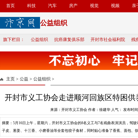
首页
科技
汽车
房产
视觉
视频
亲
公益组织
旗下栏目：
公益组织
抗癌康复俱乐部
开封市社会福利院
残
主页
>
公益
>
公益组织
>
开封市义工协会走进顺河回族区特困供
来源：开封市义工协会 作者：徐建华 人气：
发布时间：2
摘要：5月16日上午，星期六，开封市义工协会的8名义工与7名戏曲表演演员，驾
子皮、葱姜、十三香、小磨香油等全套包饺子食材，同时贴心准备了香蕉、面包、饮