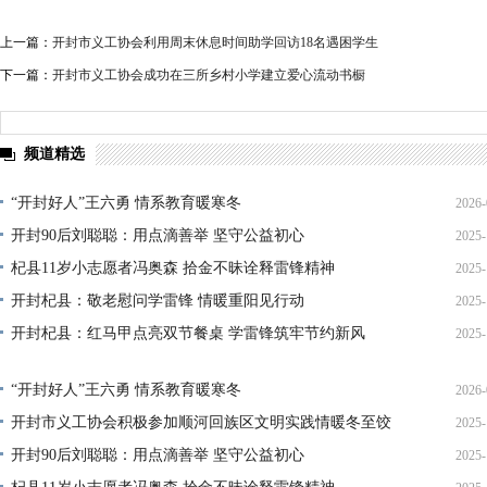
上一篇：
开封市义工协会利用周末休息时间助学回访18名遇困学生
下一篇：
开封市义工协会成功在三所乡村小学建立爱心流动书橱
频道精选
“开封好人”王六勇 情系教育暖寒冬
2026-
开封90后刘聪聪：用点滴善举 坚守公益初心
2025-
21
杞县11岁小志愿者冯奥森 拾金不昧诠释雷锋精神
2025-
19
开封杞县：敬老慰问学雷锋 情暖重阳见行动
2025-
19
开封杞县：红马甲点亮双节餐桌 学雷锋筑牢节约新风
2025-
21
14
“开封好人”王六勇 情系教育暖寒冬
2026-
开封市义工协会积极参加顺河回族区文明实践情暖冬至饺
2025-
21
开封90后刘聪聪：用点滴善举 坚守公益初心
2025-
22