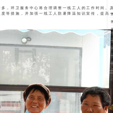
增多，环卫服务中心将合理调整一线工人的工作时间、
强度等措施，并加强一线工人防暑降温知识宣传，提高
·
·
·
·
·
·
·
·