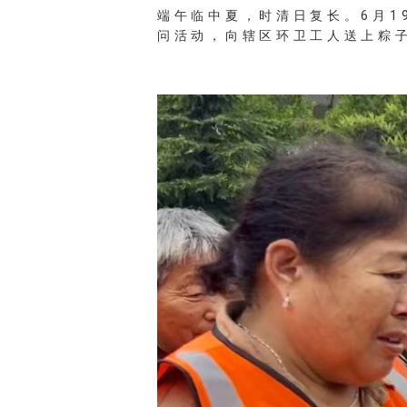
温天气逐渐增多，环卫服
端午临中夏，时清日复长。6月
问活动，向辖区环卫工人送上粽