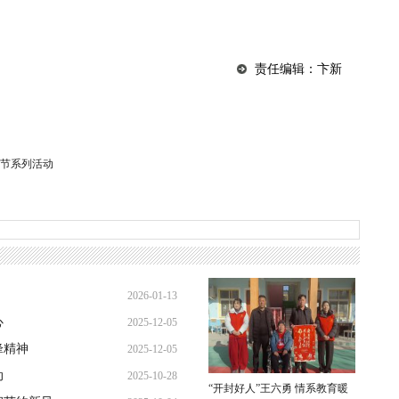
责任编辑：卞新
节系列活动
2026-01-13
心
2025-12-05
21:31:49
锋精神
2025-12-05
19:26:32
动
2025-10-28
19:08:10
“开封好人”王六勇 情系教育暖