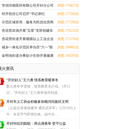
华润河南医药有限公司开封分公司
浏览:179427次
团支部成立
经开投控公司召开“书记讲纪
浏览:177504次
法”和“纪法与青春
示范区城管局：服务为民优化营商
浏览:177299次
环境 群众感激送
杏花营农场开展“五星”支部创建应
浏览:176233次
知应会知识测
杏花营街道开展规模以上工业企业
浏览:171276次
科技研发全覆盖
城乡一体化示范区举办庆“六一”联
浏览:169602次
欢会暨少儿才
金明池街道办事处计生协开展健康
浏览:169295次
厨艺大比拼活动
最火资讯
“开封好人”王六勇 情系教育暖寒冬
数九寒冬学雷锋，情系教育见行动。1月12
日，“开封好人”王六勇带领乔利波...
开封市义工协会积极参加顺河回族区文明
（公益记录者徐建华 通讯员宋军）12月19日上
午，冬至节气即将到来。由中共...
开封90后刘聪聪：用点滴善举 坚守公益