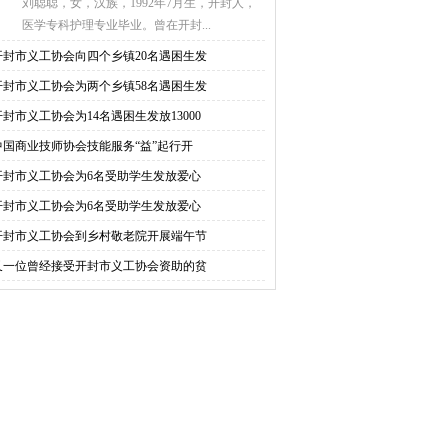
刘聪聪，女，汉族，1992年7月生，开封人，
医学专科护理专业毕业。曾在开封...
开封市义工协会向四个乡镇20名遇困生发
开封市义工协会为两个乡镇58名遇困生发
开封市义工协会为14名遇困生发放13000
中国商业技师协会技能服务“益”起行开
开封市义工协会为6名受助学生发放爱心
开封市义工协会为6名受助学生发放爱心
开封市义工协会到乡村敬老院开展端午节
又一位曾经接受开封市义工协会资助的贫