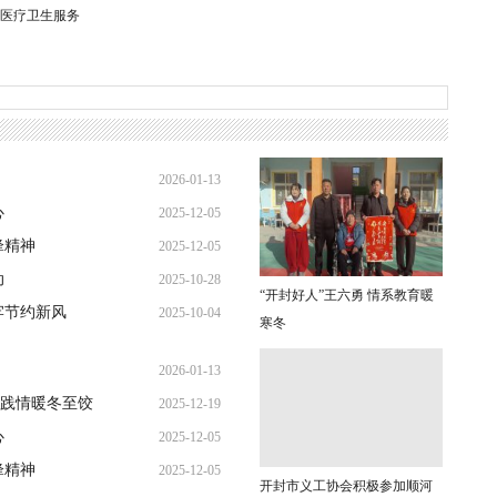
老医疗卫生服务
2026-01-13
心
2025-12-05
21:31:49
锋精神
2025-12-05
19:26:32
动
2025-10-28
19:08:10
“开封好人”王六勇 情系教育暖
牢节约新风
2025-10-04
21:37:57
寒冬
14:24:10
2026-01-13
践情暖冬至饺
2025-12-19
21:31:49
心
2025-12-05
22:39:11
锋精神
2025-12-05
19:26:32
开封市义工协会积极参加顺河