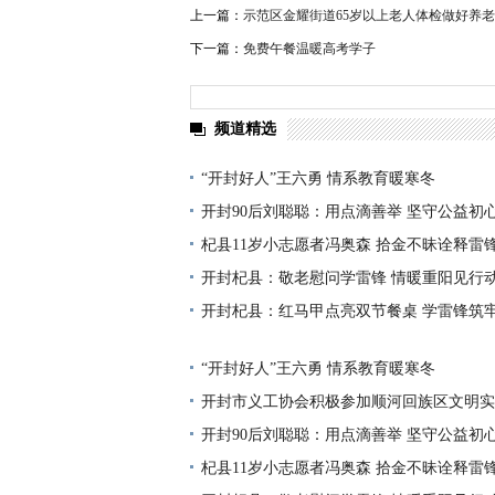
上一篇：
示范区金耀街道65岁以上老人体检做好养
下一篇：
免费午餐温暖高考学子
频道精选
“开封好人”王六勇 情系教育暖寒冬
开封90后刘聪聪：用点滴善举 坚守公益初
杞县11岁小志愿者冯奥森 拾金不昧诠释雷
开封杞县：敬老慰问学雷锋 情暖重阳见行
开封杞县：红马甲点亮双节餐桌 学雷锋筑
“开封好人”王六勇 情系教育暖寒冬
开封市义工协会积极参加顺河回族区文明实
开封90后刘聪聪：用点滴善举 坚守公益初
杞县11岁小志愿者冯奥森 拾金不昧诠释雷