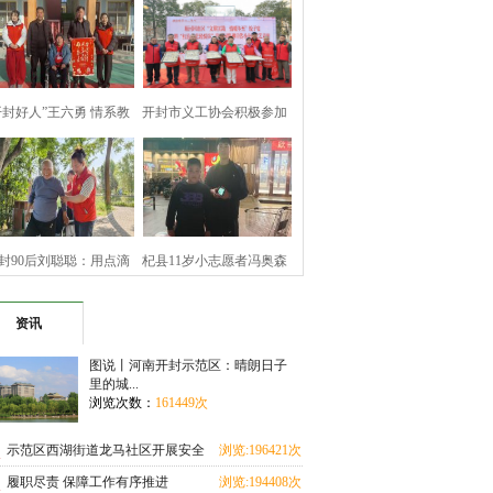
开封好人”王六勇 情系教
开封市义工协会积极参加
育暖寒冬
顺河回族区文
封90后刘聪聪：用点滴
杞县11岁小志愿者冯奥森
善举 坚守公益
拾金不昧诠释
资讯
图说丨河南开封示范区：晴朗日子
里的城...
浏览次数：
161449次
示范区西湖街道龙马社区开展安全
浏览:196421次
教育进校园活动
履职尽责 保障工作有序推进
浏览:194408次