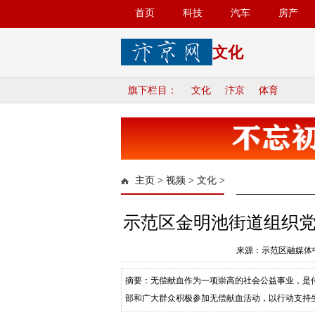
首页
科技
汽车
房产
文化
旗下栏目：
文化
汴京
体育
主页
>
视频
>
文化
>
示范区金明池街道组织
来源：示范区融媒体中
摘要：无偿献血作为一项崇高的社会公益事业，是
部和广大群众积极参加无偿献血活动，以行动支持