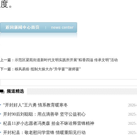
度。
上一篇：
示范区梁苑街道新时代文明实践所开展“粽香四溢 传承文明”活动
下一篇：
移风易俗·抵制大操大办“升学宴”“谢师宴”
频道精选
“开封好人”王六勇 情系教育暖寒冬
2026-
开封90后刘聪聪：用点滴善举 坚守公益初心
2025-
21
杞县11岁小志愿者冯奥森 拾金不昧诠释雷锋精神
2025-
19
开封杞县：敬老慰问学雷锋 情暖重阳见行动
2025-
19