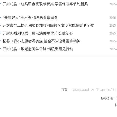
开封杞县：红马甲点亮双节餐桌 学雷锋筑牢节约新风
2025-
21
14
“开封好人”王六勇 情系教育暖寒冬
2026-
开封市义工协会积极参加顺河回族区文明实践情暖冬至饺
2025-
21
开封90后刘聪聪：用点滴善举 坚守公益初心
2025-
22
杞县11岁小志愿者冯奥森 拾金不昧诠释雷锋精神
2025-
19
开封杞县：敬老慰问学雷锋 情暖重阳见行动
2025-
19
21
首页
{dede:channel row='9' type='top' } |
版权所有：汴