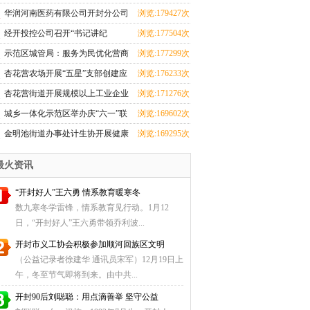
华润河南医药有限公司开封分公司
浏览:179427次
团支部成立
经开投控公司召开“书记讲纪
浏览:177504次
法”和“纪法与青春
示范区城管局：服务为民优化营商
浏览:177299次
环境 群众感激送
杏花营农场开展“五星”支部创建应
浏览:176233次
知应会知识测
杏花营街道开展规模以上工业企业
浏览:171276次
科技研发全覆盖
城乡一体化示范区举办庆“六一”联
浏览:169602次
欢会暨少儿才
金明池街道办事处计生协开展健康
浏览:169295次
厨艺大比拼活动
最火资讯
“开封好人”王六勇 情系教育暖寒冬
数九寒冬学雷锋，情系教育见行动。1月12
日，“开封好人”王六勇带领乔利波...
开封市义工协会积极参加顺河回族区文明
（公益记录者徐建华 通讯员宋军）12月19日上
午，冬至节气即将到来。由中共...
开封90后刘聪聪：用点滴善举 坚守公益