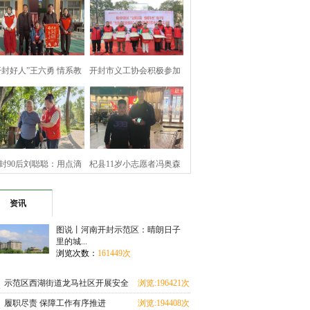
开封好人”王六勇 情系教
开封市义工协会积极参加
育暖寒冬
顺河回族区文
封90后刘聪聪：用点滴
杞县11岁小志愿者冯奥森
善举 坚守公益
拾金不昧诠释
资讯
图说丨河南开封示范区：晴朗日子
里的城...
浏览次数：
161449次
示范区西湖街道龙马社区开展安全
浏览:196421次
教育进校园活动
履职尽责 保障工作有序推进
浏览:194408次