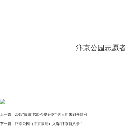
汴京公园志愿者
上一篇：
2019“缤纷汴凉·今夏开封” 达人们来到开封府
下一篇：
汴京公园（汴京晨韵）入选“汴京新八景 ”