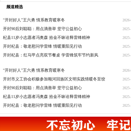
频道精选
“开封好人”王六勇 情系教育暖寒冬
2026-
开封90后刘聪聪：用点滴善举 坚守公益初心
2025-
21
杞县11岁小志愿者冯奥森 拾金不昧诠释雷锋精神
2025-
19
开封杞县：敬老慰问学雷锋 情暖重阳见行动
2025-
19
开封杞县：红马甲点亮双节餐桌 学雷锋筑牢节约新风
2025-
21
14
“开封好人”王六勇 情系教育暖寒冬
2026-
开封市义工协会积极参加顺河回族区文明实践情暖冬至饺
2025-
21
开封90后刘聪聪：用点滴善举 坚守公益初心
2025-
22
杞县11岁小志愿者冯奥森 拾金不昧诠释雷锋精神
2025-
19
开封杞县：敬老慰问学雷锋 情暖重阳见行动
2025-
19
21