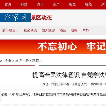
首页
科技
汽车
房产
视觉
视频
亲
景区动态
旗下栏目：
景区动态
国外旅游
酒店
攻略
户外
主页
>
旅行
>
景区动态
>
提高全民法律意识 自觉学法
来源：汴京公园 作者：王健恩 人气：
发布时间：201
摘要：8月14日上午9点，汴京公园7名志愿者与市禁毒办在汴京公园内开展禁毒普法