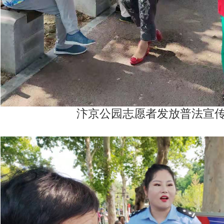
汴京公园志愿者发放普法宣