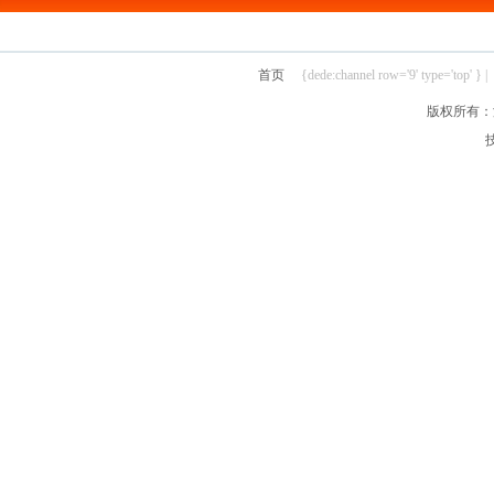
首页
{dede:channel row='9' type='top' } |
版权所有：汴