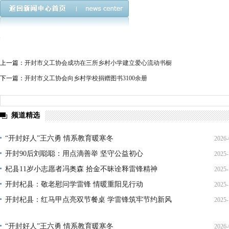
上一篇：
开封市义工协会成功在三所乡村小学建立爱心流动书橱
下一篇：
开封市义工协会向乡村学校捐赠图书3100余册
频道精选
“开封好人”王六勇 情系教育暖寒冬
2026-
开封90后刘聪聪：用点滴善举 坚守公益初心
2025-
21
杞县11岁小志愿者冯奥森 拾金不昧诠释雷锋精神
2025-
19
开封杞县：敬老慰问学雷锋 情暖重阳见行动
2025-
19
开封杞县：红马甲点亮双节餐桌 学雷锋筑牢节约新风
2025-
21
14
“开封好人”王六勇 情系教育暖寒冬
2026-