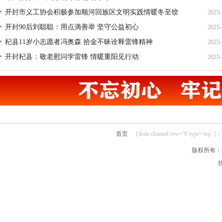
开封市义工协会积极参加顺河回族区文明实践情暖冬至饺
2025-
21
开封90后刘聪聪：用点滴善举 坚守公益初心
2025-
22
杞县11岁小志愿者冯奥森 拾金不昧诠释雷锋精神
2025-
19
开封杞县：敬老慰问学雷锋 情暖重阳见行动
2025-
19
21
首页
{dede:channel row='9' type='top' } |
版权所有：汴