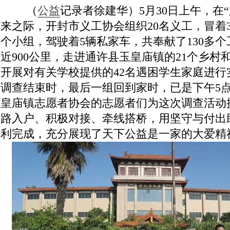
的洼李村，开展对有关学校
（
公益
记录者徐建华）5月30日上午，在
来之际，开封市义工协会组织20名义工，冒着3
个小组，驾驶着5辆私家车，共奉献了130多
近900公里，走进通许县玉皇庙镇的21个乡村
开展对有关学校提供的42名遇困学生家庭进行
调查结束时，最后一组回到家时，已是下午5
皇庙镇志愿者协会的志愿者们为这次调查活动
路入户、积极对接、牵线搭桥，用坚守与付出
利完成，充分展现了天下公益是一家的大爱精