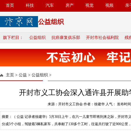
首页
科技
汽车
房产
视觉
视频
亲
公益组织
旗下栏目：
公益组织
抗癌康复俱乐部
开封市社会福利院
残
主页
>
公益
>
公益组织
>
开封市义工协会深入通许县开展助
来源：开封市义工协会 作者：徐建华 人气：
发布时间：2
摘要：（ 公益 记录者徐建华）5月30日上午，在六一儿童节即将到来之际，开封市义
分成5个小组，驾驶着5辆私家车，共奉献了130多个工时，往返共行驶了近900公里