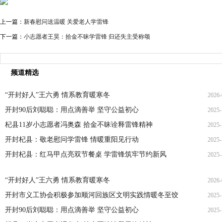
上一篇：
新春慰问送温暖 关爱老人学雷锋
下一篇：
小志愿者王昊：拾金不昧学雷锋 归还失主受称颂
频道精选
“开封好人”王六勇 情系教育暖寒冬
2026-
开封90后刘聪聪：用点滴善举 坚守公益初心
2025-
21
杞县11岁小志愿者冯奥森 拾金不昧诠释雷锋精神
2025-
19
开封杞县：敬老慰问学雷锋 情暖重阳见行动
2025-
19
开封杞县：红马甲点亮双节餐桌 学雷锋筑牢节约新风
2025-
21
14
“开封好人”王六勇 情系教育暖寒冬
2026-
开封市义工协会积极参加顺河回族区文明实践情暖冬至饺
2025-
21
开封90后刘聪聪：用点滴善举 坚守公益初心
2025-
22