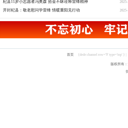
杞县11岁小志愿者冯奥森 拾金不昧诠释雷锋精神
2025-
19
开封杞县：敬老慰问学雷锋 情暖重阳见行动
2025-
19
21
首页
{dede:channel row='9' type='top' } |
版权所有：汴