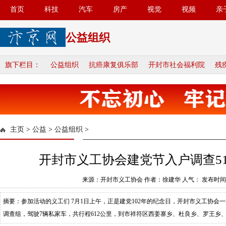
首页
科技
汽车
房产
视觉
视频
亲
公益组织
旗下栏目：
公益组织
抗癌康复俱乐部
开封市社会福利院
残
主页
>
公益
>
公益组织
>
开封市义工协会建党节入户调查5
来源：开封市义工协会 作者：徐建华 人气：
发布时间：2
摘要：参加活动的义工们 7月1日上午，正是建党102年的纪念日，开封市义工协会一
调查组，驾驶7辆私家车，共行程612公里，到市祥符区西姜寨乡、杜良乡、罗王乡