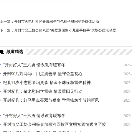
上一篇：
开封市火电厂社区开展端午节包粽子慰问弱势群体活动
下一篇：
开封市义工协会第八届“关爱遇困留守儿童手拉手”大型公益活动爱
频道精选
“开封好人”王六勇 情系教育暖寒冬
2026-
开封90后刘聪聪：用点滴善举 坚守公益初心
2025-
21
杞县11岁小志愿者冯奥森 拾金不昧诠释雷锋精神
2025-
19
开封杞县：敬老慰问学雷锋 情暖重阳见行动
2025-
19
开封杞县：红马甲点亮双节餐桌 学雷锋筑牢节约新风
2025-
21
14
“开封好人”王六勇 情系教育暖寒冬
2026-
开封市义工协会积极参加顺河回族区文明实践情暖冬至饺
2025-
21