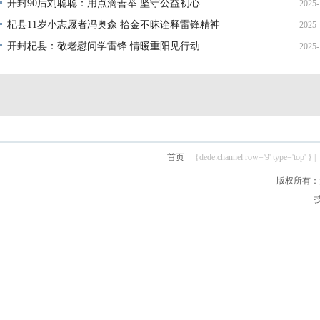
开封90后刘聪聪：用点滴善举 坚守公益初心
2025-
22
杞县11岁小志愿者冯奥森 拾金不昧诠释雷锋精神
2025-
19
开封杞县：敬老慰问学雷锋 情暖重阳见行动
2025-
19
21
首页
{dede:channel row='9' type='top' } |
版权所有：汴