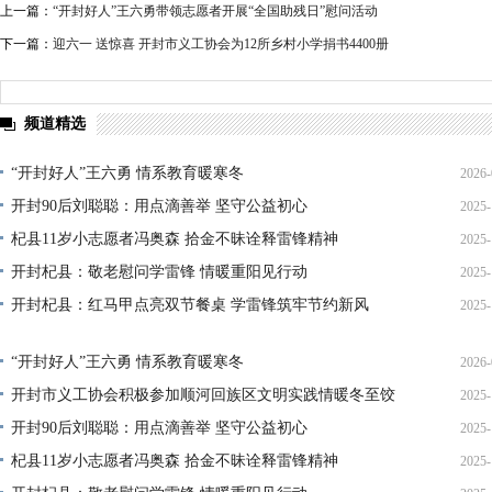
上一篇：
“开封好人”王六勇带领志愿者开展“全国助残日”慰问活动
下一篇：
迎六一 送惊喜 开封市义工协会为12所乡村小学捐书4400册
频道精选
“开封好人”王六勇 情系教育暖寒冬
2026-
开封90后刘聪聪：用点滴善举 坚守公益初心
2025-
21
杞县11岁小志愿者冯奥森 拾金不昧诠释雷锋精神
2025-
19
开封杞县：敬老慰问学雷锋 情暖重阳见行动
2025-
19
开封杞县：红马甲点亮双节餐桌 学雷锋筑牢节约新风
2025-
21
14
“开封好人”王六勇 情系教育暖寒冬
2026-
开封市义工协会积极参加顺河回族区文明实践情暖冬至饺
2025-
21
开封90后刘聪聪：用点滴善举 坚守公益初心
2025-
22
杞县11岁小志愿者冯奥森 拾金不昧诠释雷锋精神
2025-
19