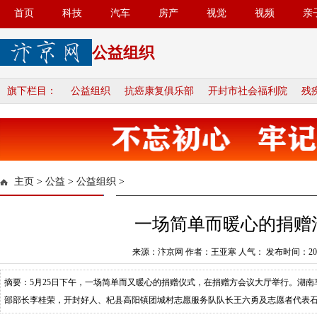
首页
科技
汽车
房产
视觉
视频
亲
公益组织
旗下栏目：
公益组织
抗癌康复俱乐部
开封市社会福利院
残
主页
>
公益
>
公益组织
>
一场简单而暖心的捐赠
来源：汴京网 作者：王亚寒 人气：
发布时间：2023
摘要：5月25日下午，一场简单而又暖心的捐赠仪式，在捐赠方会议大厅举行。湖
部部长李桂荣，开封好人、杞县高阳镇团城村志愿服务队队长王六勇及志愿者代表