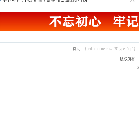
开封杞县：敬老慰问学雷锋 情暖重阳见行动
2025-
19
21
首页
{dede:channel row='9' type='top' } |
版权所有：汴