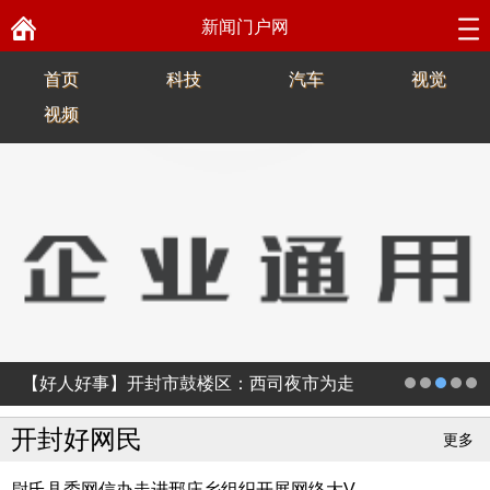
新闻门户网
首页
科技
汽车
视觉
视频
【好人好事】开封市鼓楼区：西司夜市为走
失儿童
开封好网民
更多
尉氏县委网信办走进邢庄乡组织开展网络大V